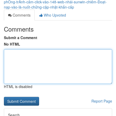
phÒng-trÁnh-cấm-click-vào-148-web-nhái-sunwin-chiếm-Đoạt-
nạp-vào-là-nuốt-chửng-cập-nhật-khẩn-cấp
Comments
Who Upvoted
Comments
Submit a Comment
No HTML
HTML is disabled
Report Page
Search