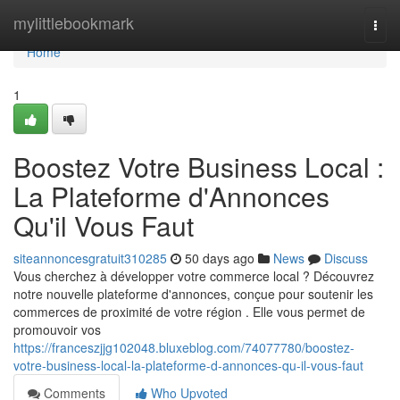
Home
mylittlebookmark
Togg
navi
Home
1
Boostez Votre Business Local :
La Plateforme d'Annonces
Qu'il Vous Faut
siteannoncesgratuit310285
50 days ago
News
Discuss
Vous cherchez à développer votre commerce local ? Découvrez
notre nouvelle plateforme d'annonces, conçue pour soutenir les
commerces de proximité de votre région . Elle vous permet de
promouvoir vos
https://franceszjjg102048.bluxeblog.com/74077780/boostez-
votre-business-local-la-plateforme-d-annonces-qu-il-vous-faut
Comments
Who Upvoted