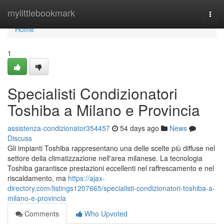
Home
mylittlebookmark
Togg
navi
Home
1
Specialisti Condizionatori
Toshiba a Milano e Provincia
assistenza-condizionator354457
54 days ago
News
Discuss
Gli impianti Toshiba rappresentano una delle scelte più diffuse nel
settore della climatizzazione nell'area milanese. La tecnologia
Toshiba garantisce prestazioni eccellenti nel raffrescamento e nel
riscaldamento, ma
https://ajax-
directory.com/listings1207665/specialisti-condizionatori-toshiba-a-
milano-e-provincia
Comments
Who Upvoted