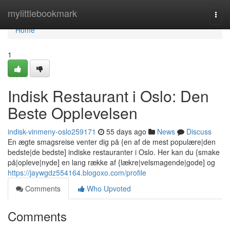
Home
mylittlebookmark
Togg
navi
Home
1
Indisk Restaurant i Oslo: Den
Beste Opplevelsen
indisk-vinmeny-oslo259171
55 days ago
News
Discuss
En ægte smagsreise venter dig på {en af de mest populære|den
bedste|de bedste] indiske restauranter i Oslo. Her kan du {smake
på|opleve|nyde] en lang række af {lækre|velsmagende|gode] og
https://jaywgdz554164.blogoxo.com/profile
Comments
Who Upvoted
Comments