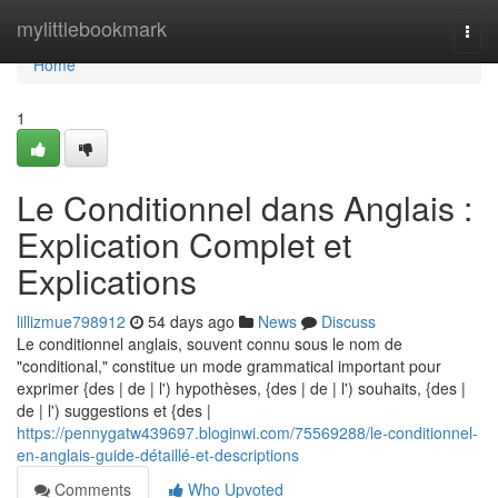
Home
mylittlebookmark
Togg
navi
Home
1
Le Conditionnel dans Anglais :
Explication Complet et
Explications
lillizmue798912
54 days ago
News
Discuss
Le conditionnel anglais, souvent connu sous le nom de
"conditional," constitue un mode grammatical important pour
exprimer {des | de | l') hypothèses, {des | de | l') souhaits, {des |
de | l') suggestions et {des |
https://pennygatw439697.bloginwi.com/75569288/le-conditionnel-
en-anglais-guide-détaillé-et-descriptions
Comments
Who Upvoted