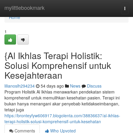
Home
mylittlebookmark
Togg
navi
Home
1
{Al Ikhlas Terapi Holistik:
Solusi Komprehensif untuk
Kesejahteraan
lilianoslh294234
54 days ago
News
Discuss
Program Holistik Al Ikhlas menawarkan pendekatan sistem
komprehensif untuk memulihkan kesehatan pasien. Terapi ini
bukan hanya menangani akar penyebab ketidakseimbangan,
tetapi juga
https://bronteyfyw606917.blogolenta.com/38836637/al-ikhlas-
terapi-holistik-solusi-komprehensif-untuk-kesehatan
Comments
Who Upvoted