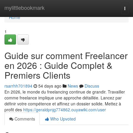
Home
mylittlebookmark
Togg
navi
Home
1
Guide sur comment Freelancer
en 2026 : Guide Complet &
Premiers Clients
rsarrhh701894
54 days ago
News
Discuss
En 2026, le monde du freelancing continue de grandir. Travailler
comme freelance implique une approche détaillée. Lancez par
définir votre compétence et affinez un dossier solide. Mettez à
profit des
https://geraldpnjg774862.ouyawiki.com/user
Comments
Who Upvoted