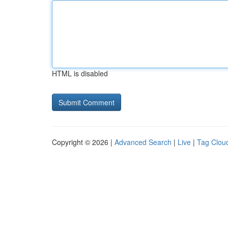
HTML is disabled
Copyright © 2026 |
Advanced Search
|
Live
|
Tag Clou