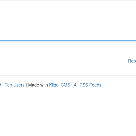
Rep
d
|
Top Users
| Made with
Kliqqi CMS
|
All RSS Feeds