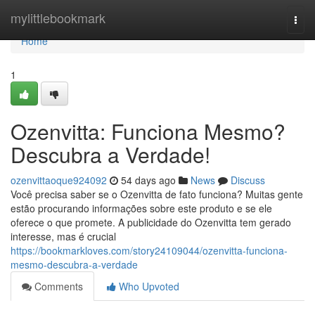
Home
mylittlebookmark
Togg
navi
Home
1
Ozenvitta: Funciona Mesmo?
Descubra a Verdade!
ozenvittaoque924092
54 days ago
News
Discuss
Você precisa saber se o Ozenvitta de fato funciona? Muitas gente
estão procurando informações sobre este produto e se ele
oferece o que promete. A publicidade do Ozenvitta tem gerado
interesse, mas é crucial
https://bookmarkloves.com/story24109044/ozenvitta-funciona-
mesmo-descubra-a-verdade
Comments
Who Upvoted