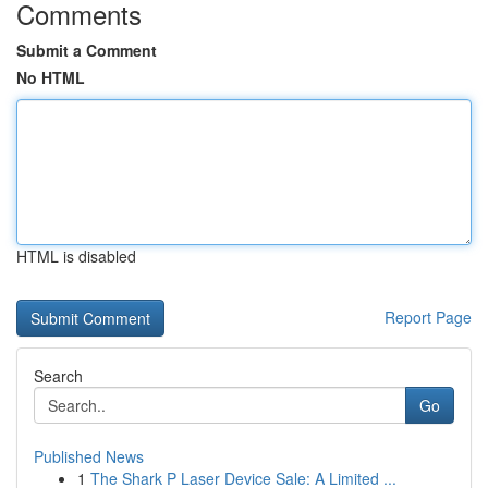
Comments
Submit a Comment
No HTML
HTML is disabled
Report Page
Search
Go
Published News
1
The Shark P Laser Device Sale: A Limited ...