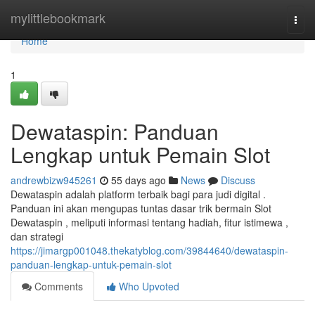
Home
mylittlebookmark
Togg
navi
Home
1
Dewataspin: Panduan
Lengkap untuk Pemain Slot
andrewbizw945261
55 days ago
News
Discuss
Dewataspin adalah platform terbaik bagi para judi digital .
Panduan ini akan mengupas tuntas dasar trik bermain Slot
Dewataspin , meliputi informasi tentang hadiah, fitur istimewa ,
dan strategi
https://jimargp001048.thekatyblog.com/39844640/dewataspin-
panduan-lengkap-untuk-pemain-slot
Comments
Who Upvoted