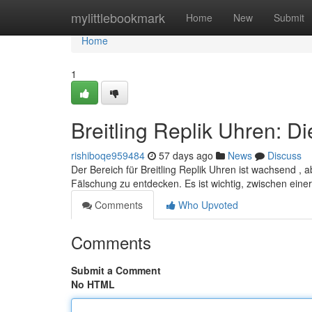
Home
mylittlebookmark
Home
New
Submit
Home
1
Breitling Replik Uhren: D
rishiboqe959484
57 days ago
News
Discuss
Der Bereich für Breitling Replik Uhren ist wachsend , ab
Fälschung zu entdecken. Es ist wichtig, zwischen eine
Comments
Who Upvoted
Comments
Submit a Comment
No HTML