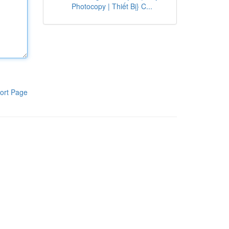
Photocopy | Thiết Bị} C...
ort Page