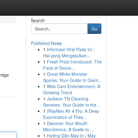
Search
Go
Published News
1
Informasi Viral Pada Ini :
Hal yang Mengejutkan...
1
Fresh Prize Introduced: The
Face of Socce...
1
Great White Monster
htige
Spores: Your Guide to Giant...
1
Web Cam Entertainment: A
Growing Trend
1
Jackson TN Cleaning
Services: Your Guide to the...
1
{RayNeo Air 4 Pro: A Deep
Examination of Thes...
1
Discover Your Mouth
Microbiome: A Guide to ...
1
Hướng Dẫn Máy In | Máy