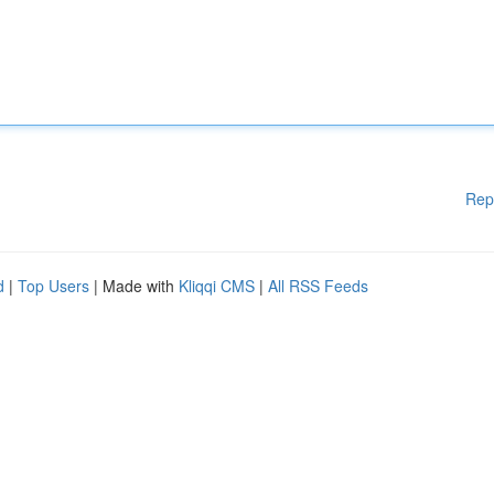
Rep
d
|
Top Users
| Made with
Kliqqi CMS
|
All RSS Feeds