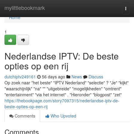
Home
mylittlebookmark
Togg
navi
Home
1
Nederlandse IPTV: De beste
opties op een rij
dutchiptv249161
56 days ago
News
Discuss
Op zoek naar "het beste" "IPTV Nederland" "selectie" ? "Je" "kijkt"
"waarschijnlijk" "na" "" "uitgebreide" "mogelijkheden" "omtrent"
"entertainment" "via het internet" . "Hieronder" "blogpost" "zet"
https://thebookpage.com/story7097315/nederlandse-iptv-de-
beste-opties-op-een-rij
Comments
Who Upvoted
Comments