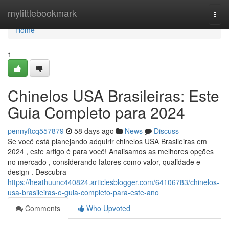
Home
mylittlebookmark
Togg
navi
Home
1
Chinelos USA Brasileiras: Este
Guia Completo para 2024
pennyftcq557879
58 days ago
News
Discuss
Se você está planejando adquirir chinelos USA Brasileiras em
2024 , este artigo é para você! Analisamos as melhores opções
no mercado , considerando fatores como valor, qualidade e
design . Descubra
https://heathuunc440824.articlesblogger.com/64106783/chinelos-
usa-brasileiras-o-guia-completo-para-este-ano
Comments
Who Upvoted