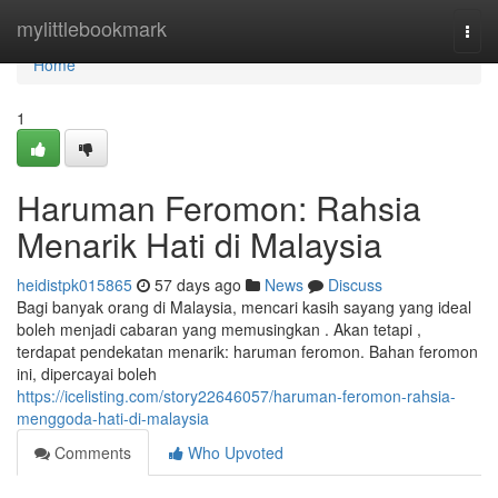
Home
mylittlebookmark
Togg
navi
Home
1
Haruman Feromon: Rahsia
Menarik Hati di Malaysia
heidistpk015865
57 days ago
News
Discuss
Bagi banyak orang di Malaysia, mencari kasih sayang yang ideal
boleh menjadi cabaran yang memusingkan . Akan tetapi ,
terdapat pendekatan menarik: haruman feromon. Bahan feromon
ini, dipercayai boleh
https://icelisting.com/story22646057/haruman-feromon-rahsia-
menggoda-hati-di-malaysia
Comments
Who Upvoted