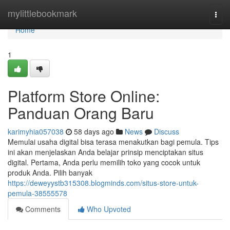
Home
mylittlebookmark
Togg
navi
Home
1
Platform Store Online:
Panduan Orang Baru
karimyhia057038
58 days ago
News
Discuss
Memulai usaha digital bisa terasa menakutkan bagi pemula. Tips
ini akan menjelaskan Anda belajar prinsip menciptakan situs
digital. Pertama, Anda perlu memilih toko yang cocok untuk
produk Anda. Pilih banyak
https://deweyystb315308.blogminds.com/situs-store-untuk-
pemula-38555578
Comments
Who Upvoted