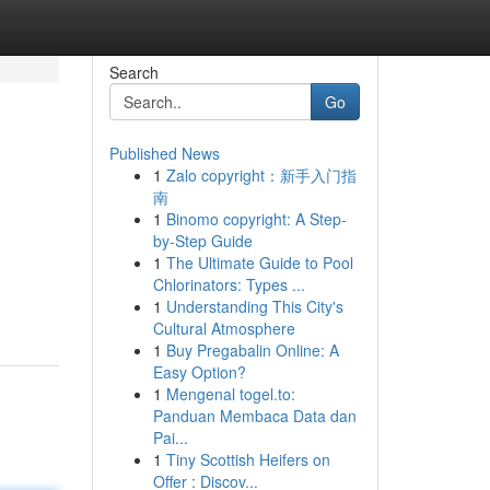
Search
Go
Published News
1
Zalo copyright：新手入门指
南
1
Binomo copyright: A Step-
by-Step Guide
1
The Ultimate Guide to Pool
Chlorinators: Types ...
1
Understanding This City's
Cultural Atmosphere
1
Buy Pregabalin Online: A
Easy Option?
1
Mengenal togel.to:
Panduan Membaca Data dan
Pai...
1
Tiny Scottish Heifers on
Offer : Discov...