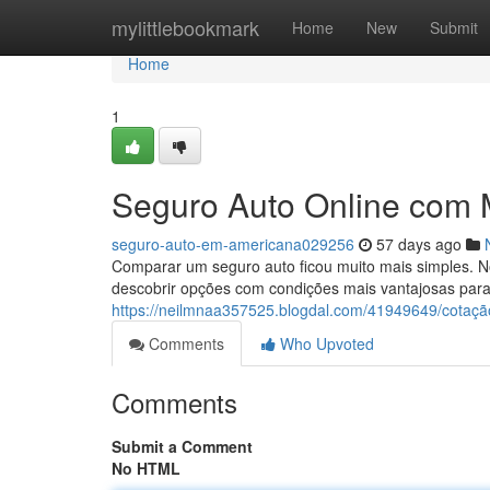
Home
mylittlebookmark
Home
New
Submit
Home
1
Seguro Auto Online com
seguro-auto-em-americana029256
57 days ago
Comparar um seguro auto ficou muito mais simples. N
descobrir opções com condições mais vantajosas para 
https://neilmnaa357525.blogdal.com/41949649/cotaçã
Comments
Who Upvoted
Comments
Submit a Comment
No HTML