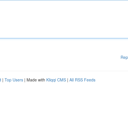
Rep
d
|
Top Users
| Made with
Kliqqi CMS
|
All RSS Feeds