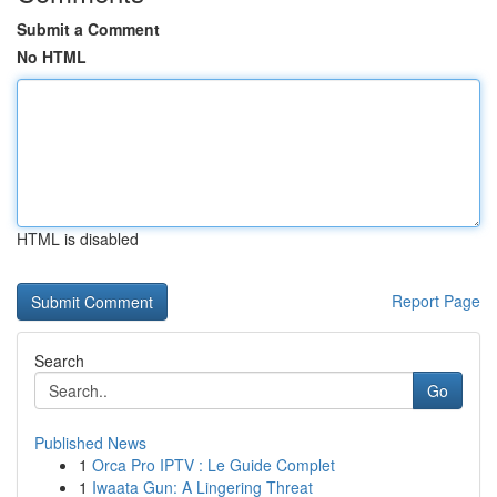
Submit a Comment
No HTML
HTML is disabled
Report Page
Search
Go
Published News
1
Orca Pro IPTV : Le Guide Complet
1
Iwaata Gun: A Lingering Threat