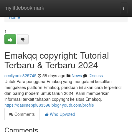
Home
mylittlebookmark
Togg
navi
Home
1
Emakqq copyright: Tutorial
Terbaru & Terbaru 2024
cecilybolc325745
58 days ago
News
Discuss
Untuk Para pengguna Emakqq yang mengalami kesulitan
mengakses platform Emakqq, panduan ini akan cara terperinci
dan paling modern untuk tahun 2024. Kami memberikan
informasi terkait tahapan copyright ke situs Emakqq.
https://qasimepjd883596.blog4youth.com/profile
Comments
Who Upvoted
Comments