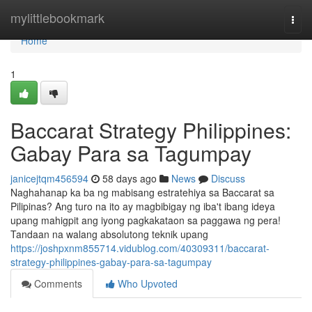
Home
mylittlebookmark
Togg
navi
Home
1
Baccarat Strategy Philippines:
Gabay Para sa Tagumpay
janicejtqm456594
58 days ago
News
Discuss
Naghahanap ka ba ng mabisang estratehiya sa Baccarat sa
Pilipinas? Ang turo na ito ay magbibigay ng iba't ibang ideya
upang mahigpit ang iyong pagkakataon sa paggawa ng pera!
Tandaan na walang absolutong teknik upang
https://joshpxnm855714.vidublog.com/40309311/baccarat-
strategy-philippines-gabay-para-sa-tagumpay
Comments
Who Upvoted