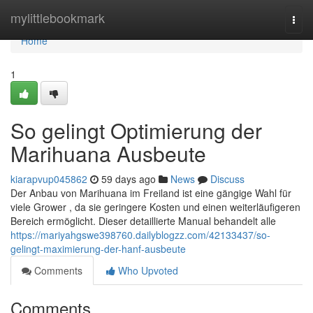
Home
mylittlebookmark
Togg
navi
Home
1
So gelingt Optimierung der
Marihuana Ausbeute
kiarapvup045862
59 days ago
News
Discuss
Der Anbau von Marihuana im Freiland ist eine gängige Wahl für
viele Grower , da sie geringere Kosten und einen weiterläufigeren
Bereich ermöglicht. Dieser detaillierte Manual behandelt alle
https://mariyahgswe398760.dailyblogzz.com/42133437/so-
gelingt-maximierung-der-hanf-ausbeute
Comments
Who Upvoted
Comments