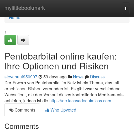
Home
mylittlebookmark
Togg
navi
Home
1
Pentobarbital online kaufen:
Ihre Optionen und Risiken
stevepuuf950907
59 days ago
News
Discuss
Der Erwerb von Pentobarbital im Netz ist ein Thema, das mit
erheblichen Risiken verbunden ist. Es gibt zwar verschiedene
Webseiten , die den Verkauf dieses kontrollierten Medikaments
anbieten, jedoch ist die
https://de.lacasadequimicos.com
Comments
Who Upvoted
Comments