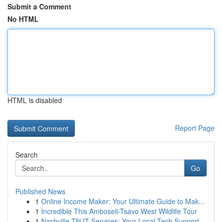
Submit a Comment
No HTML
HTML is disabled
Report Page
Search
Go
Published News
1
Online Income Maker: Your Ultimate Guide to Mak...
1
Incredible This Amboseli-Tsavo West Wildlife Tour
1
Nashville TN IT Services: Your Local Tech Support