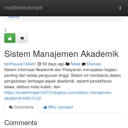
Home
mylittlebookmark
Togg
navi
Home
1
Sistem Manajemen Akademik
berthauuir748491
59 days ago
News
Discuss
Sistem Informasi Akademik dan Pelayanan merupakan bagian
penting dari setiap perguruan tinggi. Sistem ini membantu dalam
pengelolaan berbagai aspek akademik, seperti pendaftaran
siswa, silabus mata kuliah, dan
https://louisehmap614373.blogkoo.com/sistem-manajemen-
akademik-60813122
Comments
Who Upvoted
Comments