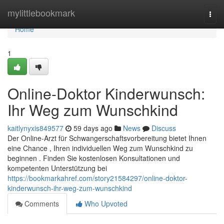
Home
mylittlebookmark
Togg
navi
Home
1
Online-Doktor Kinderwunsch:
Ihr Weg zum Wunschkind
kaitlynyxis849577
59 days ago
News
Discuss
Der Online-Arzt für Schwangerschaftsvorbereitung bietet Ihnen
eine Chance , Ihren individuellen Weg zum Wunschkind zu
beginnen . Finden Sie kostenlosen Konsultationen und
kompetenten Unterstützung bei
https://bookmarkahref.com/story21584297/online-doktor-
kinderwunsch-ihr-weg-zum-wunschkind
Comments
Who Upvoted