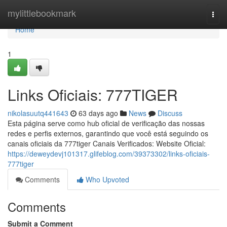
Home
mylittlebookmark
Togg
navi
Home
1
Links Oficiais: 777TIGER
nikolasuutq441643
63 days ago
News
Discuss
Esta página serve como hub oficial de verificação das nossas
redes e perfis externos, garantindo que você está seguindo os
canais oficiais da 777tiger Canais Verificados: Website Oficial:
https://deweydevj101317.glifeblog.com/39373302/links-oficiais-
777tiger
Comments
Who Upvoted
Comments
Submit a Comment