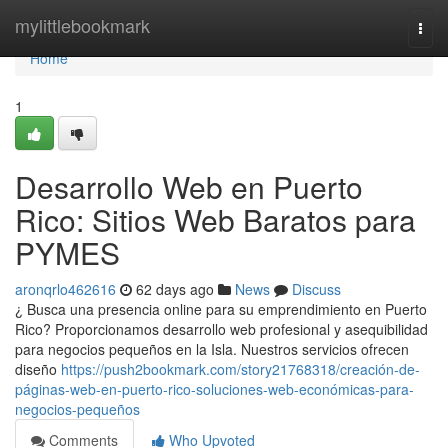
Home
mylittlebookmark
Togg
navi
Home
1
Desarrollo Web en Puerto
Rico: Sitios Web Baratos para
PYMES
aronqrlo462616
62 days ago
News
Discuss
¿ Busca una presencia online para su emprendimiento en Puerto
Rico? Proporcionamos desarrollo web profesional y asequibilidad
para negocios pequeños en la Isla. Nuestros servicios ofrecen
diseño
https://push2bookmark.com/story21768318/creación-de-
páginas-web-en-puerto-rico-soluciones-web-económicas-para-
negocios-pequeños
Comments
Who Upvoted