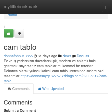
Home
mylittlebookmark
Togg
navi
Home
1
cam tablo
donnafphp913855
61 days ago
News
Discuss
Ev ve iş yerlerinizin duvarlarını şık, modern ve anlamlı hale
getirmek istiyorsanız cam tablolar mükemmel bir tercihtir.
Dekorica olarak yüksek kaliteli cam tablo üretiminde sizlere özel
tasarımlar
https://donnasayq162757.xzblogs.com/82005817/cam-
tablo
Comments
Who Upvoted
Comments
Submit a Comment