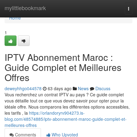
Home
mylittlebookmark
Togg
navi
Home
1
IPTV Abonnement Maroc :
Guide Complet et Meilleures
Offres
deweyhhgo044578
63 days ago
News
Discuss
Vous recherchez un contrat IPTV au pays ? Ce guide complet
vous détaille tout ce que vous devez savoir pour opter pour la
idéale offre. Nous comparons les différentes options accessibles,
les tarifs , la
https://orlandoryrv904273.is-
blog.com/48574885/iptv-abonnement-maroc-guide-complet-et-
meilleures-offres
Comments
Who Upvoted