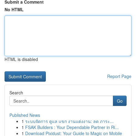
Submit a Comment
No HTML
HTML is disabled
Report Page
Search
Go
Published News
1
ระบบจัดการ ดูแล แขก งานแต่งงาน: ลด ภาระ...
1
FSAK Builders : Your Dependable Partner in Ri...
1
Download Pixidust: Your Guide to Magic on Mobile