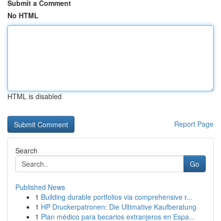
Submit a Comment
No HTML
HTML is disabled
Report Page
Search
Go
Published News
1
Building durable portfolios via comprehensive r...
1
HP Druckerpatronen: Die Ultimative Kaufberatung
1
Plan médico para becarios extranjeros en Espa...