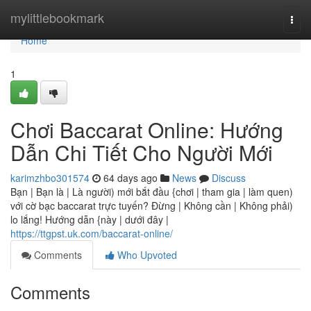
Home
mylittlebookmark
Togg
navi
Home
1
Chơi Baccarat Online: Hướng
Dẫn Chi Tiết Cho Người Mới
karimzhbo301574
64 days ago
News
Discuss
Bạn | Bạn là | Là người) mới bắt đầu {chơi | tham gia | làm quen)
với cờ bạc baccarat trực tuyến? Đừng | Không cần | Không phải)
lo lắng! Hướng dẫn {này | dưới đây |
https://ttgpst.uk.com/baccarat-online/
Comments
Who Upvoted
Comments