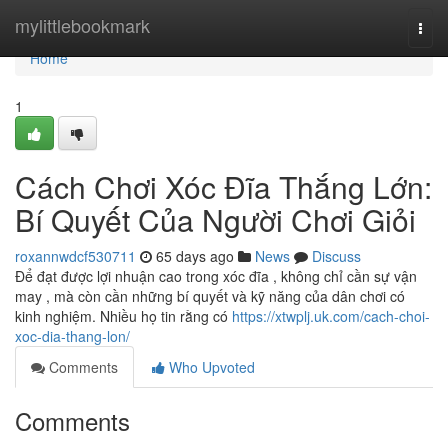
Home
mylittlebookmark
Togg
navi
Home
1
Cách Chơi Xóc Đĩa Thắng Lớn:
Bí Quyết Của Người Chơi Giỏi
roxannwdcf530711
65 days ago
News
Discuss
Để đạt được lợi nhuận cao trong xóc đĩa , không chỉ cần sự vận
may , mà còn cần những bí quyết và kỹ năng của dân chơi có
kinh nghiệm. Nhiều họ tin rằng có
https://xtwplj.uk.com/cach-choi-
xoc-dia-thang-lon/
Comments
Who Upvoted
Comments