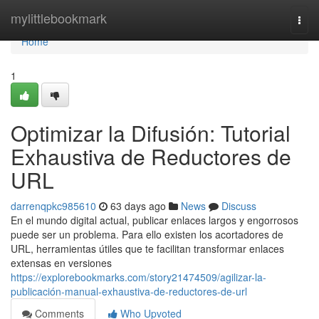
Home
mylittlebookmark
Togg
navi
Home
1
Optimizar la Difusión: Tutorial
Exhaustiva de Reductores de
URL
darrenqpkc985610
63 days ago
News
Discuss
En el mundo digital actual, publicar enlaces largos y engorrosos
puede ser un problema. Para ello existen los acortadores de
URL, herramientas útiles que te facilitan transformar enlaces
extensas en versiones
https://explorebookmarks.com/story21474509/agilizar-la-
publicación-manual-exhaustiva-de-reductores-de-url
Comments
Who Upvoted