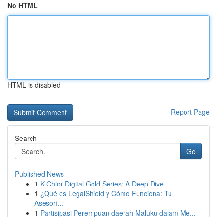
No HTML
HTML is disabled
Report Page
Search
Go
Published News
1
K-Chlor Digital Gold Series: A Deep Dive
1
¿Qué es LegalShield y Cómo Funciona: Tu
Asesorí...
1
Partisipasi Perempuan daerah Maluku dalam Me...