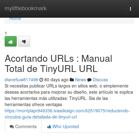
Home
mylittlebookmark
Togg
navi
Home
1
Acortando URLs : Manual
Total de TinyURL URL
dianefiuw817498
80 days ago
News
Discuss
Si necesitas publicar URLs largos en sitios web, o simplemente
deseas acortarlos para mejorar su diseño, este artículo te explica
las herramientas más utilizadas: TinyURL. Sia de las
herramientas ofrece ventajas
https://montylapr949336.ivasdesign.com/62519075/reduciendo-
vínculos-guía-detallada-de-tinyurl-url
Comments
Who Upvoted