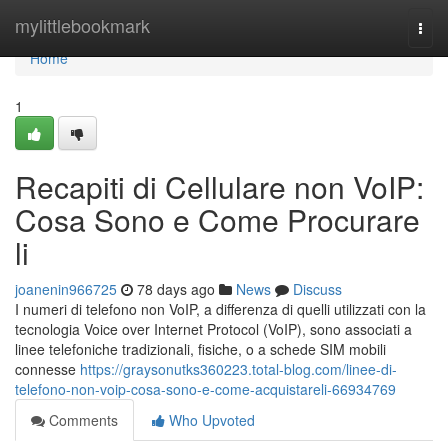
Home
mylittlebookmark
Togg
navi
Home
1
Recapiti di Cellulare non VoIP:
Cosa Sono e Come Procurare
li
joanenin966725
78 days ago
News
Discuss
I numeri di telefono non VoIP, a differenza di quelli utilizzati con la
tecnologia Voice over Internet Protocol (VoIP), sono associati a
linee telefoniche tradizionali, fisiche, o a schede SIM mobili
connesse
https://graysonutks360223.total-blog.com/linee-di-
telefono-non-voip-cosa-sono-e-come-acquistareli-66934769
Comments
Who Upvoted