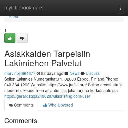
Home
mylittlebookmark
Togg
navi
Home
1
Asiakkaiden Tarpeisiin
Lakimiehen Palvelut
marvinpljt864877
82 days ago
News
Discuss
Sellon Lakimies Numersinkatu 1, 02600 Espoo, Finland Phone:
040 364 1262 Website: https://www.juristi.org/ Sellon arvostettu ja
moderni oikeudellinen asiantuntija, joka tarjoaa korkealaatuista
https://gerardzqqa249628.wikibriefing.com/user
Comments
Who Upvoted
Comments