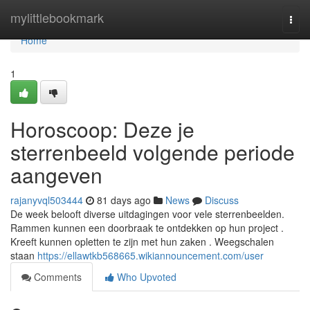
Home
mylittlebookmark
Togg
navi
Home
1
Horoscoop: Deze je
sterrenbeeld volgende periode
aangeven
rajanyvql503444
81 days ago
News
Discuss
De week belooft diverse uitdagingen voor vele sterrenbeelden.
Rammen kunnen een doorbraak te ontdekken op hun project .
Kreeft kunnen opletten te zijn met hun zaken . Weegschalen
staan
https://ellawtkb568665.wikiannouncement.com/user
Comments
Who Upvoted