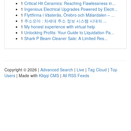
1
Critical Hit Ceramics: Reaching Flawlessness in...
1
Ingenious Electrical Upgrades Powered by Electr...
1
Flyttfirma i Västerås, Örebro och Mälardalen – ...
1
주소모아 : 차세대 주소 정보 시스템 시대의 ...
1
My honest experience with virtual help
1
Unlocking Profits: Your Guide to Liquidation Pa...
1
Shark P Beam Cleaner Sale: A Limited Res...
Copyright © 2026 |
Advanced Search
|
Live
|
Tag Cloud
|
Top
Users
| Made with
Kliqqi CMS
|
All RSS Feeds