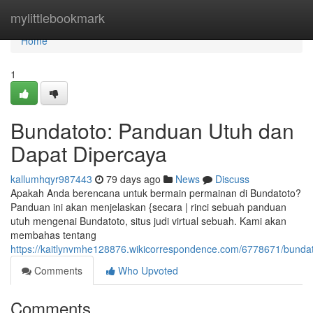
Home
mylittlebookmark
Home
1
Bundatoto: Panduan Utuh dan
Dapat Dipercaya
kallumhqyr987443
79 days ago
News
Discuss
Apakah Anda berencana untuk bermain permainan di Bundatoto?
Panduan ini akan menjelaskan {secara | rinci sebuah panduan
utuh mengenai Bundatoto, situs judi virtual sebuah. Kami akan
membahas tentang
https://kaitlynvmhe128876.wikicorrespondence.com/6778671/bund
Comments
Who Upvoted
Comments