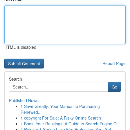
HTML is disabled
Report Page
Search
Go
Published News
1
Save Greatly: Your Manual to Purchasing
Renewed...
1
copyright For Sale: A Risky Online Search
1
Boost Your Rankings: A Guide to Search Engine O...
1
Raleigh & Spring Lake Fire Protection: Your Saf...