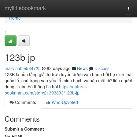
Home
mylittlebookmark
Togg
navi
Home
1
123b jp
marvinahle534725
82 days ago
News
Discuss
123B là nền tảng giải trí trực tuyến được vận hành bởi hệ sinh thái
quốc tế, chú trọng vào yếu tố minh bạch và bảo mật dữ liệu người
dùng. Toàn bộ thông tin hội
https://natural-
bookmark.com/story21393833/123b-jp
Comments
Who Upvoted
Comments
Submit a Comment
No HTML