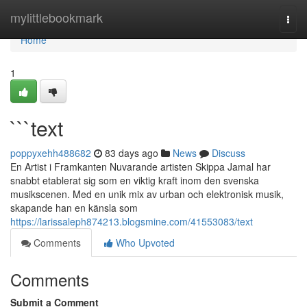
Home
mylittlebookmark
Togg
navi
Home
1
```text
poppyxehh488682
83 days ago
News
Discuss
En Artist i Framkanten Nuvarande artisten Skippa Jamal har
snabbt etablerat sig som en viktig kraft inom den svenska
musikscenen. Med en unik mix av urban och elektronisk musik,
skapande han en känsla som
https://larissaleph874213.blogsmine.com/41553083/text
Comments
Who Upvoted
Comments
Submit a Comment