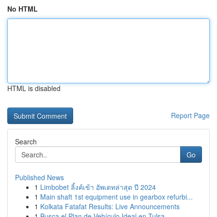
No HTML
HTML is disabled
Report Page
Search
Go
Published News
1
Limbobet ลิ้งค์เข้า อัพเดทล่าสุด ปี 2024
1
Main shaft 1st equipment use in gearbox refurbi...
1
Kolkata Fatafat Results: Live Announcements
1
Busca el Plan de Vehículo Ideal en Tulsa