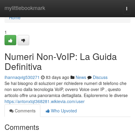
Home
mylittlebookmark
Togg
navi
Home
1
Numeri Non-VoIP: La Guida
Definitiva
ihannaqvig530271
83 days ago
News
Discuss
Se hai bisogno di soluzioni per richiedere numeri di telefono che
non sono dalla tecnologia VoIP, ovvero Voice over IP , questo
articolo offre una panoramica dettagliata. Esploreremo le diverse
https://antonxtqt368281.wikievia.com/user
Comments
Who Upvoted
Comments