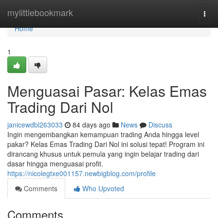
Home
mylittlebookmark
Togg
navi
Home
1
Menguasai Pasar: Kelas Emas
Trading Dari Nol
janicewdbl263033
84 days ago
News
Discuss
Ingin mengembangkan kemampuan trading Anda hingga level
pakar? Kelas Emas Trading Dari Nol ini solusi tepat! Program ini
dirancang khusus untuk pemula yang ingin belajar trading dari
dasar hingga menguasai profit.
https://nicolegtxe001157.newbigblog.com/profile
Comments
Who Upvoted
Comments