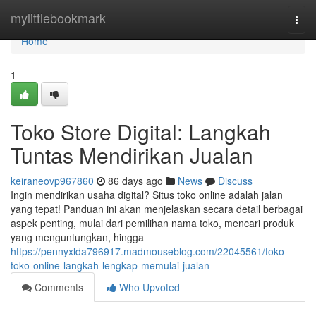
Home
mylittlebookmark
Togg
navi
Home
1
Toko Store Digital: Langkah
Tuntas Mendirikan Jualan
keiraneovp967860
86 days ago
News
Discuss
Ingin mendirikan usaha digital? Situs toko online adalah jalan
yang tepat! Panduan ini akan menjelaskan secara detail berbagai
aspek penting, mulai dari pemilihan nama toko, mencari produk
yang menguntungkan, hingga
https://pennyxlda796917.madmouseblog.com/22045561/toko-
toko-online-langkah-lengkap-memulai-jualan
Comments
Who Upvoted