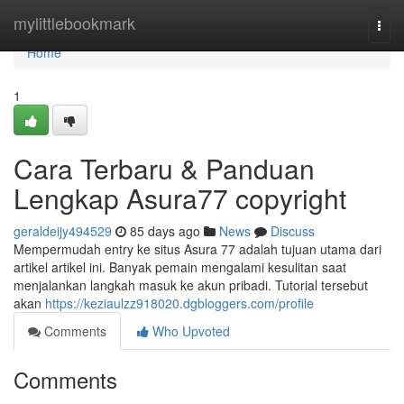
Home
mylittlebookmark
Togg
navi
Home
1
Cara Terbaru & Panduan
Lengkap Asura77 copyright
geraldeijy494529
85 days ago
News
Discuss
Mempermudah entry ke situs Asura 77 adalah tujuan utama dari
artikel artikel ini. Banyak pemain mengalami kesulitan saat
menjalankan langkah masuk ke akun pribadi. Tutorial tersebut
akan
https://keziaulzz918020.dgbloggers.com/profile
Comments
Who Upvoted
Comments