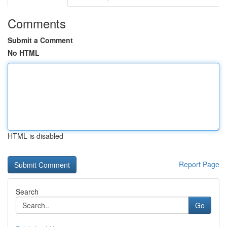
Comments
Submit a Comment
No HTML
HTML is disabled
Report Page
Search
Go