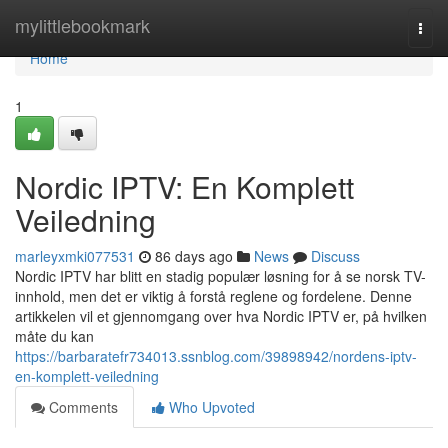
Home
mylittlebookmark
Togg
navi
Home
1
Nordic IPTV: En Komplett
Veiledning
marleyxmki077531
86 days ago
News
Discuss
Nordic IPTV har blitt en stadig populær løsning for å se norsk TV-
innhold, men det er viktig å forstå reglene og fordelene. Denne
artikkelen vil et gjennomgang over hva Nordic IPTV er, på hvilken
måte du kan
https://barbaratefr734013.ssnblog.com/39898942/nordens-iptv-
en-komplett-veiledning
Comments
Who Upvoted