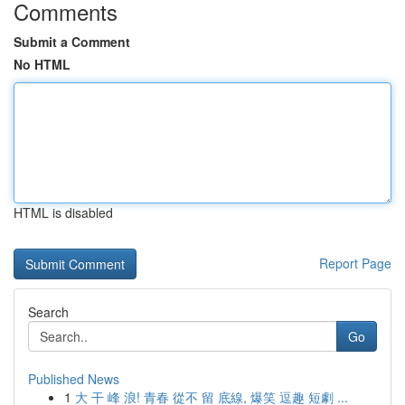
Comments
Submit a Comment
No HTML
HTML is disabled
Report Page
Search
Go
Published News
1
大 干 峰 浪! 青春 從不 留 底線, 爆笑 逗趣 短劇 ...