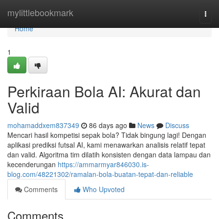
Home
mylittlebookmark
Togg
navi
Home
1
Perkiraan Bola AI: Akurat dan
Valid
mohamaddxem837349
86 days ago
News
Discuss
Mencari hasil kompetisi sepak bola? Tidak bingung lagi! Dengan
aplikasi prediksi futsal AI, kami menawarkan analisis relatif tepat
dan valid. Algoritma tim dilatih konsisten dengan data lampau dan
kecenderungan
https://ammarmyar846030.is-
blog.com/48221302/ramalan-bola-buatan-tepat-dan-reliable
Comments
Who Upvoted
Comments