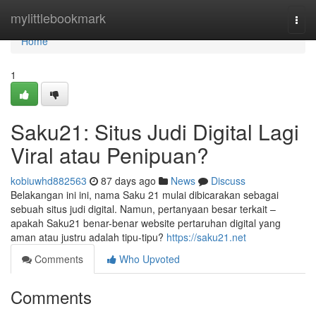
Home
mylittlebookmark
Togg
navi
Home
1
Saku21: Situs Judi Digital Lagi
Viral atau Penipuan?
kobiuwhd882563
87 days ago
News
Discuss
Belakangan ini ini, nama Saku 21 mulai dibicarakan sebagai
sebuah situs judi digital. Namun, pertanyaan besar terkait –
apakah Saku21 benar-benar website pertaruhan digital yang
aman atau justru adalah tipu-tipu?
https://saku21.net
Comments
Who Upvoted
Comments