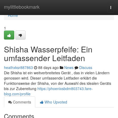
Home
mylittlebookmark
Togg
navi
Home
1
Shisha Wasserpfeife: Ein
umfassender Leitfaden
heathxksr887863
88 days ago
News
Discuss
Die Shisha ist ein weitverbreitetes Gerät , das in vielen Ländern
genossen wird. Dieser umfassende Leitfaden erklärt die
Funktionsweise der Shisha, von der Auswahl des idealen Geräts
bis zur Zubereitung
https://phoenixsbdm803743.fare-
blog.com/profile
Comments
Who Upvoted
Comments