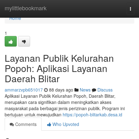
Home
mylittlebookmark
Togg
navi
Home
1
Layanan Publik Kelurahan
Popoh: Aplikasi Layanan
Daerah Blitar
ammarzvpb651017
88 days ago
News
Discuss
Aplikasi Layanan Publik Kelurahan Popoh, Daerah Blitar,
merupakan cara signifikan dalam meningkatkan akses
masyarakat pada berbagai jenis perizinan publik. Program ini
bertujuan untuk mewujudkan
https://popoh-blitarkab.desa.id
Comments
Who Upvoted