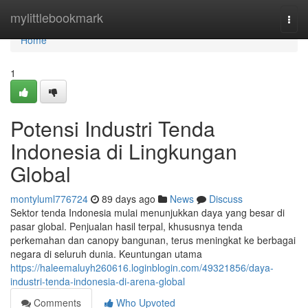
Home
mylittlebookmark
Togg
navi
Home
1
Potensi Industri Tenda
Indonesia di Lingkungan
Global
montyluml776724
89 days ago
News
Discuss
Sektor tenda Indonesia mulai menunjukkan daya yang besar di
pasar global. Penjualan hasil terpal, khususnya tenda
perkemahan dan canopy bangunan, terus meningkat ke berbagai
negara di seluruh dunia. Keuntungan utama
https://haleemaluyh260616.loginblogin.com/49321856/daya-
industri-tenda-indonesia-di-arena-global
Comments
Who Upvoted